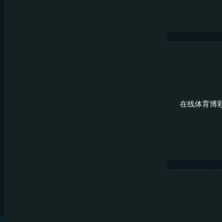
在线体育博