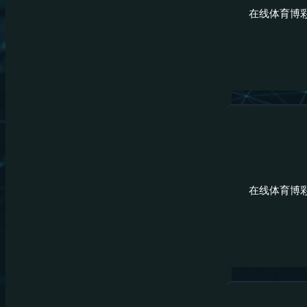
在线体育博
在线体育博