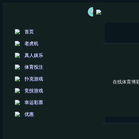
首页
老虎机
真人娱乐
体育投注
扑克游戏
在线体育博
竞技游戏
幸运彩票
优惠