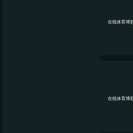
在线体育博
在线体育博