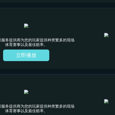
彩服务提供商为您的玩家提供种类繁多的现场
体育赛事以及最佳赔率。
立即播放
彩服务提供商为您的玩家提供种类繁多的现场
体育赛事以及最佳赔率。